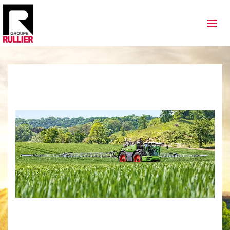
MATÉRIELS
QUI SOMMES NOUS
NOS IMPLANTATIONS
NOS ACTUALITÉS
NOS SERVICES
NOS OCCASIONS
NOUS REJOINDRE