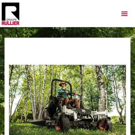
MATÉRIELS
QUI SOMMES NOUS
NOS IMPLANTATIONS
NOS ACTUALITÉS
NOS SERVICES
NOS OCCASIONS
NOUS REJOINDRE