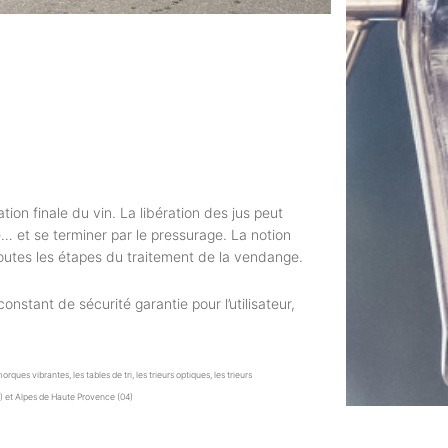
ation finale du vin. La libération des jus peut
 et se terminer par le pressurage. La notion
outes les étapes du traitement de la vendange.
stant de sécurité garantie pour l’utilisateur,
s vibrantes, les tables de tri, les trieurs optiques, les trieurs
3) et Alpes de Haute Provence (04)