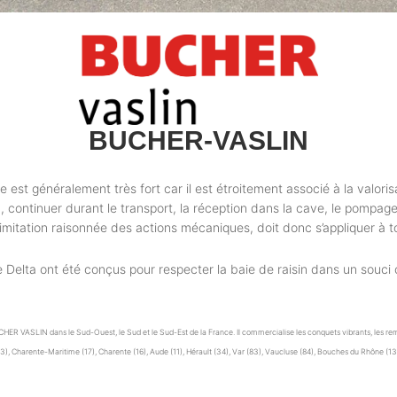
BUCHER-VASLIN
ge est généralement très fort car il est étroitement associé à la valoris
ontinuer durant le transport, la réception dans la cave, le pompage…
mitation raisonnée des actions mécaniques, doit donc s’appliquer à t
elta ont été conçus pour respecter la baie de raisin dans un souci con
ER VASLIN dans le Sud-Ouest, le Sud et le Sud-Est de la France. Il commercialise les conquets vibrants, les remorque
), Charente-Maritime (17), Charente (16), Aude (11), Hérault (34), Var (83), Vaucluse (84), Bouches du Rhône (1