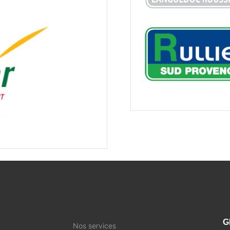
G
Nos services