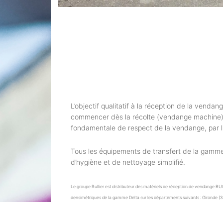
L’objectif qualitatif à la réception de la vendan
commencer dès la récolte (vendange machine), c
fondamentale de respect de la vendange, par li
Tous les équipements de transfert de la gamme D
d’hygiène et de nettoyage simplifié.
Le groupe Rullier est distributeur des matériels de réception de vendange BUCH
densimétriques de la gamme Delta sur les départements suivants : Gironde (33