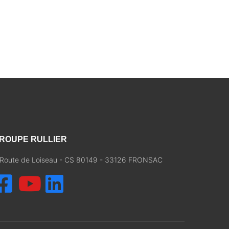
ROUPE RULLIER
, Route de Loiseau - CS 80149 - 33126 FRONSAC