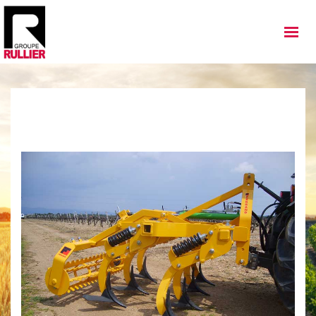
MATÉRIELS
QUI SOMMES NOUS
NOS IMPLANTATIONS
NOS ACTUALITÉS
NOS SERVICES
NOS OCCASIONS
NOUS REJOINDRE