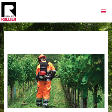
MATÉRIELS
QUI SOMMES NOUS
NOS IMPLANTATIONS
NOS ACTUALITÉS
NOS SERVICES
NOS OCCASIONS
NOUS REJOINDRE