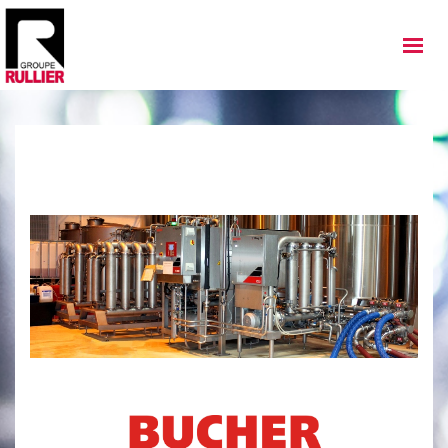
MATÉRIELS
QUI SOMMES NOUS
NOS IMPLANTATIONS
NOS ACTUALITÉS
NOS SERVICES
NOS OCCASIONS
NOUS REJOINDRE